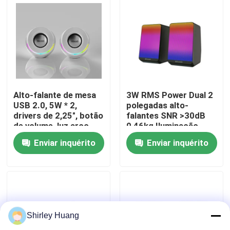
Visita à fábrica
Controle de qualidade
Contacte-nos
Alto-falante de mesa
3W RMS Power Dual 2
USB 2.0, 5W * 2,
polegadas alto-
drivers de 2,25", botão
falantes SNR >30dB
de volume, luz arco-
0,46kg Iluminação
Notícias
íris
RGB Controle de
Enviar inquérito
Enviar inquérito
volume em linha 5V DC
Input para Desktop
Casos
Solicite um orçamento
Shirley Huang
Teclado e rato prendidos de computador