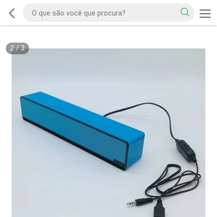
2
/
3