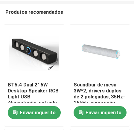
Produtos recomendados
BT5.4 Dual 2" 6W
Soundbar de mesa
Desktop Speaker RGB
3W*2, drivers duplos
Para casa
Light USB
de 2 polegadas, 35Hz-
Alimentação, entrada
16kHz, separação
em 3 modos
>36dB, alimentada por
Enviar inquérito
Enviar inquérito
Produtos
USB (DC 5V),
acabamento em
plástico+tecido, cabo
Sobre nós
de 1,3m