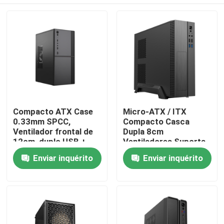
Compacto ATX Case
Micro-ATX / ITX
0.33mm SPCC,
Compacto Casca
Ventilador frontal de
Dupla 8cm
12cm, duplo USB +
Ventiladores Suporta
áudio, suporte M-ATX,
245mm GPU
Para casa
Enviar inquérito
Enviar inquérito
260 * 160 * 350mm
Produtos
Sobre nós