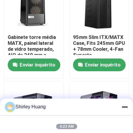
Visita à fábrica
Controle de qualidade
Gabinete torre média
95mm Slim ITX/MATX
MATX, painel lateral
Case, Fits 245mm GPU
de vidro temperado,
+ 78mm Cooler, 4-Fan
Contacte-nos
AIO de 240 mm e
Suporte
suporte para GPU de
Enviar inquérito
Enviar inquérito
300 mm
Notícias
Casos
Shirley Huang
Solicite um orçamento
4:23 AM
Teclado e rato prendidos de computador