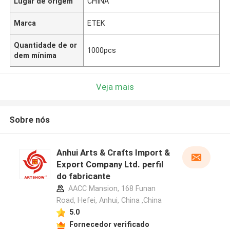
Lugar de origem
CHINA
Marca
ETEK
Quantidade de or
1000pcs
dem mínima
Veja mais
Sobre nós
Anhui Arts & Crafts Import &
Export Company Ltd. perfil
do fabricante
AACC Mansion, 168 Funan
Road, Hefei, Anhui, China ,China
5.0
Fornecedor verificado