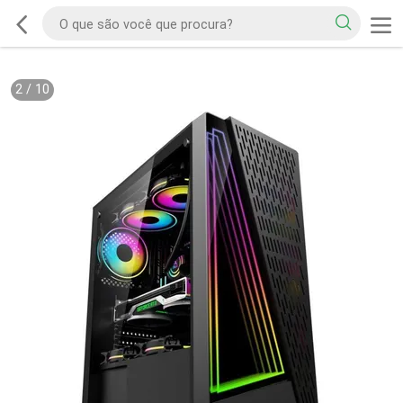
2
/
10