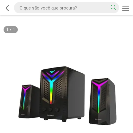
1
/
1