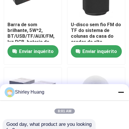
Visita à fábrica
Barra de som
U-disco sem fio FM do
brilhante, 5W*2,
TF do sistema de
Controle de qualidade
BT/USB/TF/AUX/FM,
colunas da casa do
luz RGB, bateria de
orador de alta
1200mAh
fidelidade portátil de
Enviar inquérito
Enviar inquérito
Contacte-nos
5W Bluetooth auxiliar
Notícias
Casos
Shirley Huang
Solicite um orçamento
8:01 AM
Good day, what product are you looking 
Alto-falante Bluetooth
Alto-falante Bluetooth
Teclado e rato prendidos de computador