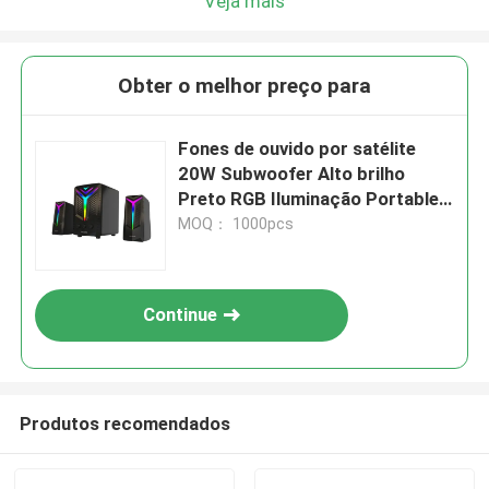
Veja mais
Obter o melhor preço para
Fones de ouvido por satélite
20W Subwoofer Alto brilho
Preto RGB Iluminação Portable
Bluetooth remoto 5.0 AUX Input
MOQ： 1000pcs
Continue
Produtos recomendados