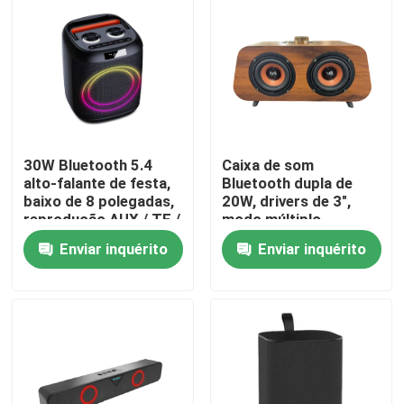
30W Bluetooth 5.4
Caixa de som
alto-falante de festa,
Bluetooth dupla de
baixo de 8 polegadas,
20W, drivers de 3",
reprodução AUX / TF /
modo múltiplo
USB
(BT/FM/USB/TF/AUX),
Enviar inquérito
Enviar inquérito
bateria 18650
Para casa
Produtos
Sobre nós