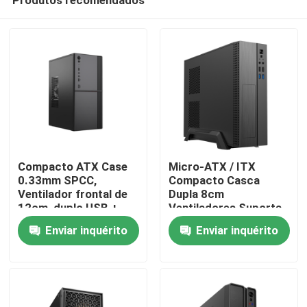
Compacto ATX Case
Micro-ATX / ITX
0.33mm SPCC,
Compacto Casca
Ventilador frontal de
Dupla 8cm
12cm, duplo USB +
Ventiladores Suporta
Para casa
áudio, suporte M-ATX,
245mm GPU
Enviar inquérito
Enviar inquérito
260 * 160 * 350mm
Produtos
Sobre nós