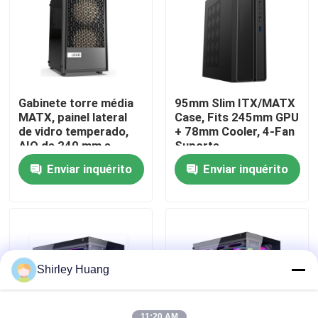
Visita à fábrica
Controle de qualidade
Gabinete torre média
95mm Slim ITX/MATX
MATX, painel lateral
Case, Fits 245mm GPU
Contacte-nos
de vidro temperado,
+ 78mm Cooler, 4-Fan
AIO de 240 mm e
Suporte
suporte para GPU de
Enviar inquérito
Enviar inquérito
300 mm
Notícias
Casos
Solicite um orçamento
Shirley Huang
Teclado e rato prendidos de computador
11:20 AM