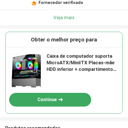
Fornecedor verificado
Veja mais
Obter o melhor preço para
Caixa de computador suporta
MicroATX/MiniITX Placas-mãe
HDD inferior + compartimento
de alimentação para
armazenamento duplo SSD
Ventilador de 5 velocidades com
design de ducto de ar 3D
Continue
Produtos recomendados