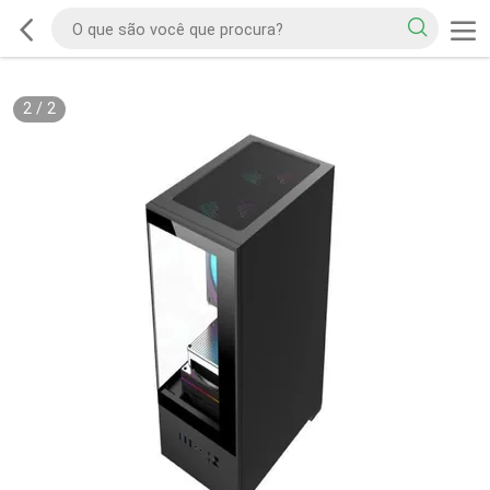
2
/
2