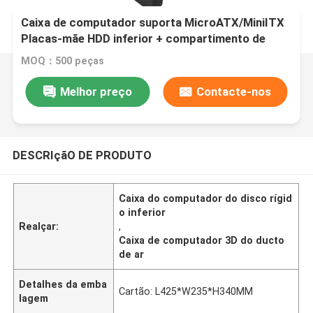
Caixa de computador suporta MicroATX/MiniITX
Placas-mãe HDD inferior + compartimento de
alimentação para armazenamento duplo SSD
MOQ：500 peças
Ventilador de 5 velocidades com design de ducto
de ar 3D
Melhor preço
Contacte-nos
DESCRIçãO DE PRODUTO
Caixa do computador do disco rígid
o inferior
Realçar:
,
Caixa de computador 3D do ducto
de ar
Detalhes da emba
Cartão: L425*W235*H340MM
lagem