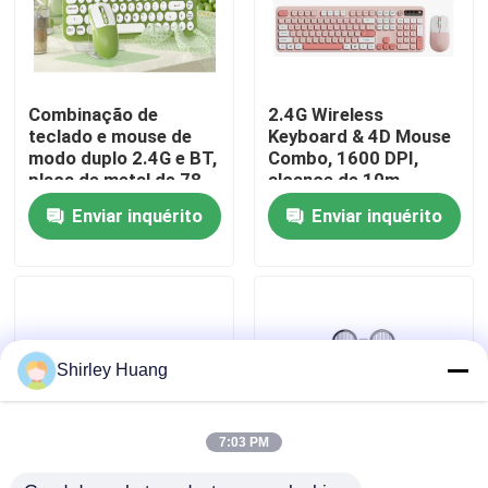
Visita à fábrica
Combinação de
2.4G Wireless
Controle de qualidade
teclado e mouse de
Keyboard & 4D Mouse
modo duplo 2.4G e BT,
Combo, 1600 DPI,
placa de metal de 78
alcance de 10m
Contacte-nos
teclas + botão
Enviar inquérito
Enviar inquérito
giratório, 500mAh
Notícias
Casos
Shirley Huang
Solicite um orçamento
7:03 PM
Teclado e rato prendidos de computador