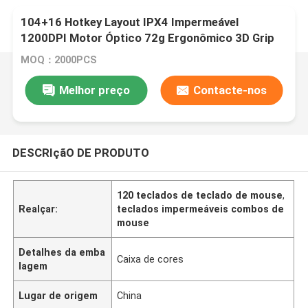
104+16 Hotkey Layout IPX4 Impermeável
1200DPI Motor Óptico 72g Ergonômico 3D Grip
Plug And Play teclados Mouse Combos Para E-
MOQ：2000PCS
sports Hotéis
Melhor preço
Contacte-nos
DESCRIçãO DE PRODUTO
120 teclados de teclado de mouse
,
Realçar:
teclados impermeáveis combos de
mouse
Detalhes da emba
Caixa de cores
lagem
Lugar de origem
China