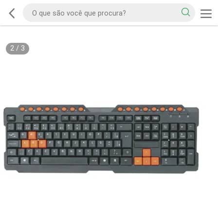
2
/
3