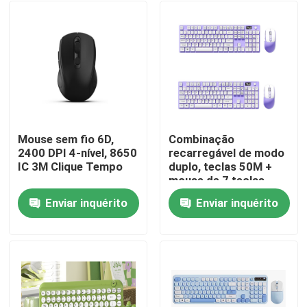
Mouse sem fio 6D,
Combinação
2400 DPI 4-nível, 8650
recarregável de modo
IC 3M Clique Tempo
duplo, teclas 50M +
mouse de 7 teclas,
carregamento rápido
Enviar inquérito
Enviar inquérito
tipo-C
Para casa
Produtos
Sobre nós