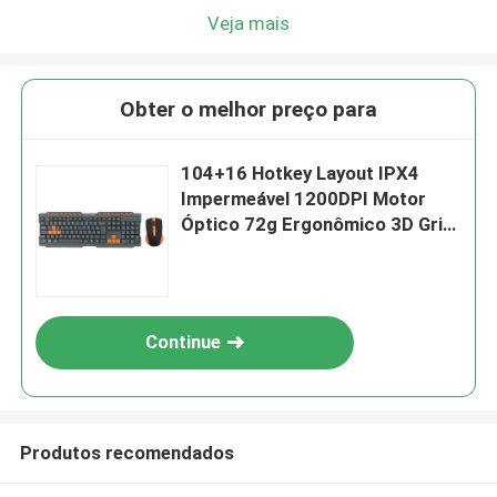
Veja mais
Obter o melhor preço para
104+16 Hotkey Layout IPX4
Impermeável 1200DPI Motor
Óptico 72g Ergonômico 3D Grip
Plug And Play teclados Mouse
Combos Para E-sports Hotéis
Continue
Produtos recomendados