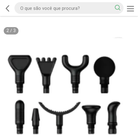
2
/
3