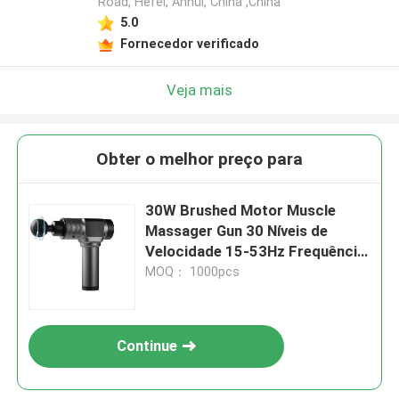
Road, Hefei, Anhui, China ,China
5.0
Fornecedor verificado
Veja mais
Obter o melhor preço para
30W Brushed Motor Muscle
Massager Gun 30 Níveis de
Velocidade 15-53Hz Frequência
de Recuperação Muscular, Ecrã
MOQ： 1000pcs
LCD Bateria de Lítio 2500mAh
Continue