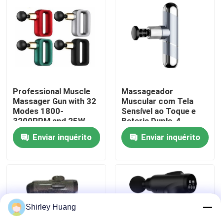
Visita à fábrica
Controle de qualidade
Contacte-nos
Professional Muscle
Massageador
Massager Gun with 32
Muscular com Tela
Modes 1800-
Sensível ao Toque e
3200RPM and 25W
Bateria Dupla, 4
Notícias
Power for Deep
Cabeças, 6 Modos,
Enviar inquérito
Enviar inquérito
Tissue Relief
18W de Potência,
Preto, Cinza, Azul
Casos
Solicite um orçamento
Shirley Huang
Teclado e rato prendidos de computador