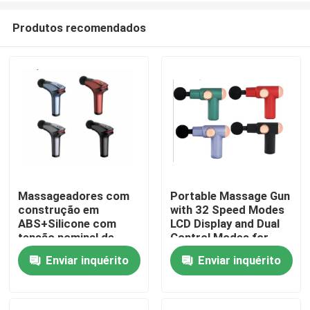
Produtos recomendados
Massageadores com
Portable Massage Gun
construção em
with 32 Speed Modes
Para casa
ABS+Silicone com
LCD Display and Dual
tensão nominal de
Control Modes for
7,4V, entrada de
Deep Tissue Relief
Enviar inquérito
Enviar inquérito
Produtos
5V/2A, potência de
30W, bateria de
1800mAh e velocidade
Sobre nós
de 1800-3200 RPM