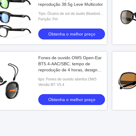
reprodução 38.5g Leve Multicolor
Tipo: Óculos de sol de áudio Bluetooth
5.4
Função: Fm
Obtenha o melhor preço
Fones de ouvido OWS Open-Ear
BT5.4-AAC/SBC, tempo de
reprodução de 4 horas, design
ultracompacto de 27,5 mm
tipo: Fones de ouvido abertos OWS
 TWS inteligentes com
Versão BT: V5.4
gamento de 5000mAh,
ancelamento de ruído
Obtenha o melhor preço
 o melhor preço
 mensagens multi-app
App/FB)