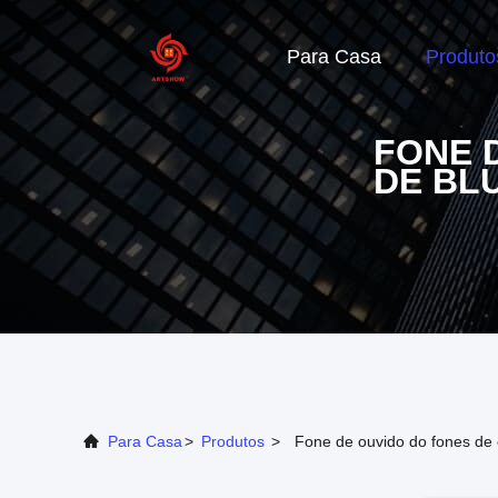
Para Casa
Produto
FONE 
DE BL
Para Casa
>
Produtos
>
Fone de ouvido do fones de 