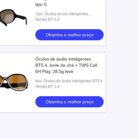
tipo C
Tipo: Óculos de sol inteligentes
Bluetooth 5.4
Versão BT: 5.4
Obtenha o melhor preço
Óculos de áudio inteligentes
BT5.4, lente de chá + TWS Call
6H Play, 38,5g leve
tipo: Óculos de áudio inteligentes BT5.4
Versão BT: 5.4
Obtenha o melhor preço