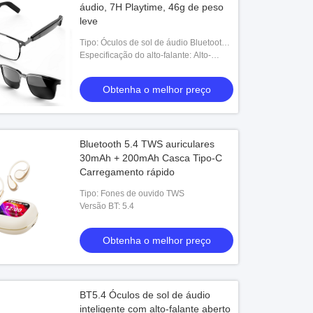
áudio, 7H Playtime, 46g de peso
leve
Tipo: Óculos de sol de áudio Bluetooth
5.4
Especificação do alto-falante: Alto-
falante dinâmico 1509 de 16 Ω
Obtenha o melhor preço
Bluetooth 5.4 TWS auriculares
30mAh + 200mAh Casca Tipo-C
Carregamento rápido
Tipo: Fones de ouvido TWS
Versão BT: 5.4
Obtenha o melhor preço
BT5.4 Óculos de sol de áudio
inteligente com alto-falante aberto