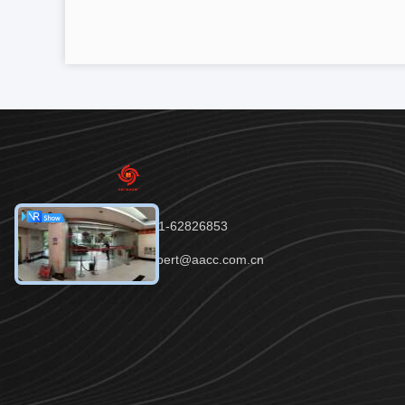
Tel：86-551-62826853
E-mail：robert@aacc.com.cn