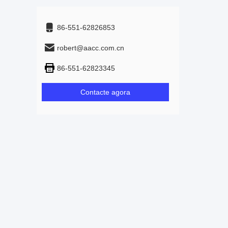
86-551-62826853
robert@aacc.com.cn
86-551-62823345
Contacte agora