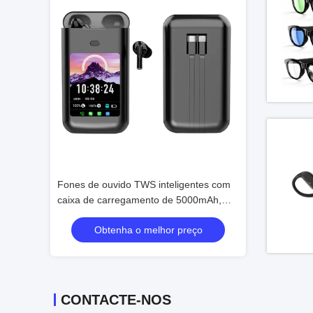
igentes com
Fones de ouvido TWS inteligentes com
Fones de ouvido
 5000mAh,
caixa de carregamento de 5000mAh,
caixa de carre
 de ruído
Bluetooth 5.4,Cancelamento de ruído
Bluetooth 5.4,C
preço
Obtenha o melhor preço
Obtenha
 multi-app
ENC, alertas de mensagens multi-app
ENC, alertas de
(WeChat/WhatsApp/FB)
(WeChat/Whats
CONTACTE-NOS