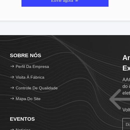
Envie agora
SOBRE NÓS
An
Perfil Da Empresa
Ex
Visita À Fábrica
AAC
do 
Controle De Qualidade
ele
Mapa Do Site
o C
Vol
EVENTOS