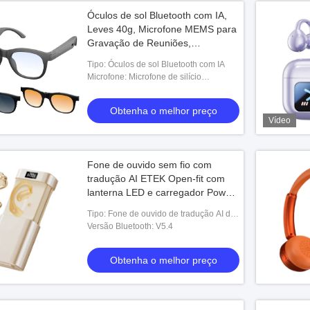
Óculos de sol Bluetooth com IA,
Leves 40g, Microfone MEMS para
Gravação de Reuniões,
Carregamento Magnético, Áudio
Tipo: Óculos de sol Bluetooth com IA
de Ouvido Aberto
Microfone: Microfone de silício
(microfone MEMS)
Obtenha o melhor preço
Vídeo
Fone de ouvido sem fio com
tradução AI ETEK Open-fit com
lanterna LED e carregador Power
Bank 1800mAh Preto / Pele
Tipo: Fone de ouvido de tradução AI de
ajuste aberto
Versão Bluetooth: V5.4
Obtenha o melhor preço