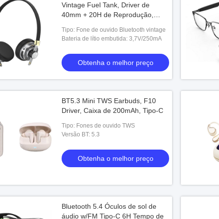
Vintage Fuel Tank, Driver de
40mm + 20H de Reprodução,
Chip AC7006 Baixa Latência,
Tipo: Fone de ouvido Bluetooth vintage
Bateria de Lítio de 3.7V/250mAh
Bateria de lítio embutida: 3,7V/250mA
Over-Ear Music
Obtenha o melhor preço
BT5.3 Mini TWS Earbuds, F10
Driver, Caixa de 200mAh, Tipo-C
Tipo: Fones de ouvido TWS
Versão BT: 5.3
Obtenha o melhor preço
Bluetooth 5.4 Óculos de sol de
áudio w/FM Tipo-C 6H Tempo de