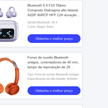
Bluetooth 5.4 F10 Titânio
Composto Diafragma alto-falante
A2DP AVRCP HFP 12H duração
da bateria 60H reprodução de
Versão Bluetooth: V5.4
música 1H carga
Cores: Negro, Roxo.
Obtenha o melhor preço
Fones de ouvido Bluetooth
antigos, controladores de 40 mm,
tempo de reprodução de 29
horas, BT 5.3, 118 dB
Tipo: Fone de ouvido Bluetooth vintage
Sensibilidade
Especificação do alto-falante: Φ40mm
Obtenha o melhor preço